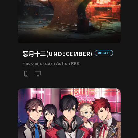
恶月十三(UNDECEMBER)
UPDATE
Hack-and-slash Action RPG