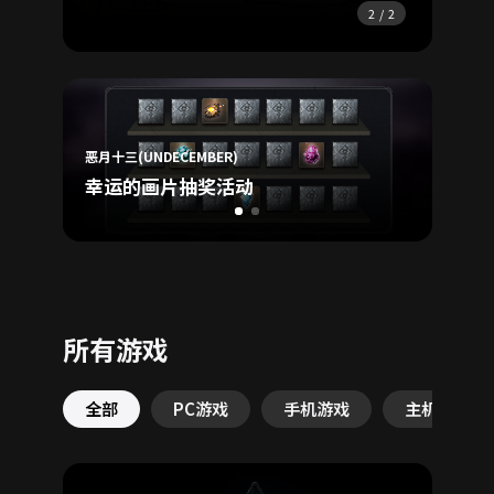
了解更多
了
2
/
2
大航海
恶月十三(UNDECEMBER)
Reg
幸运的画片抽奖活动
Buff
所有游戏
全部
PC游戏
手机游戏
主机游戏