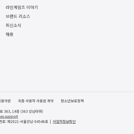
라인게임즈 이야기
브랜드 리소스
최신소식
채용
이용약관
최종 사용자 사용권 계약
청소년보호정책
363, 14층 (363 강남타워)
es.support
호: 제2021-서울강남-04546호
사업자정보확인