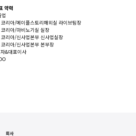
표 약력
졸업
08 넥슨 코리아/메이플스토리해외실 라이브팀장
2 넥슨 코리아/마비노기실 실장
1 넥슨 코리아/신사업본부 신사업실장
5 넥슨 코리아/신사업본부 본부장
창업자&대표이사
OO
회사