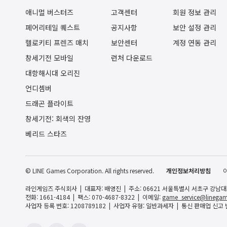
애니멀 버스터즈
고객센터
회원 정보 관리
페어리테일 퀘스트
공지사항
보안 설정 관리
헬로키티 프렌즈 매치
보안센터
계정 연동 관리
창세기전 모바일
런처 다운로드
대항해시대 오리진
언디셈버
드래곤 플라이트
창세기전: 회색의 잔영
베리드 스타즈
© LINE Games Corporation. All rights reserved.
개인정보처리방침
라인게임즈 주식회사
대표자: 배영진
주소: 06621 서울특별시 서초구 강남대로 
전화: 1661-4184
팩스: 070-4687-8322
이메일:
game_service@linegam
사업자 등록 번호: 1208789182
사업자 유형: 일반과세자
통신 판매업 신고 번