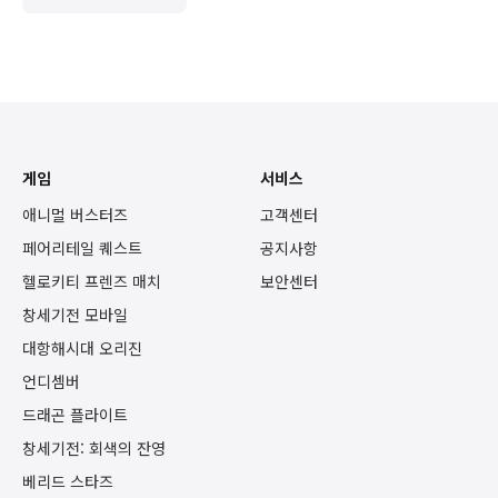
게임
서비스
애니멀 버스터즈
고객센터
페어리테일 퀘스트
공지사항
헬로키티 프렌즈 매치
보안센터
창세기전 모바일
대항해시대 오리진
언디셈버
드래곤 플라이트
창세기전: 회색의 잔영
베리드 스타즈