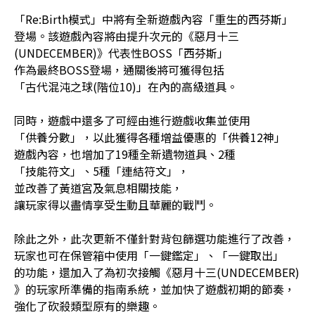
「Re:Birth模式」中將有全新遊戲內容「重生的西芬斯」
登場。該遊戲內容將由提升次元的《惡月十三
(UNDECEMBER)》代表性BOSS「西芬斯」
作為最終BOSS登場，通關後將可獲得包括
「古代混沌之球(階位10)」在內的高級道具。
同時，遊戲中還多了可經由進行遊戲收集並使用
「供養分數」，以此獲得各種增益優惠的「供養12神」
遊戲內容，也增加了19種全新遺物道具、2種
「技能符文」、5種「連結符文」，
並改善了黃道宮及氣息相關技能，
讓玩家得以盡情享受生動且華麗的戰鬥。
除此之外，此次更新不僅針對背包篩選功能進行了改善，
玩家也可在保管箱中使用「一鍵鑑定」、「一鍵取出」
的功能，還加入了為初次接觸《惡月十三(UNDECEMBER)
》的玩家所準備的指南系統，並加快了遊戲初期的節奏，
強化了砍殺類型原有的樂趣。