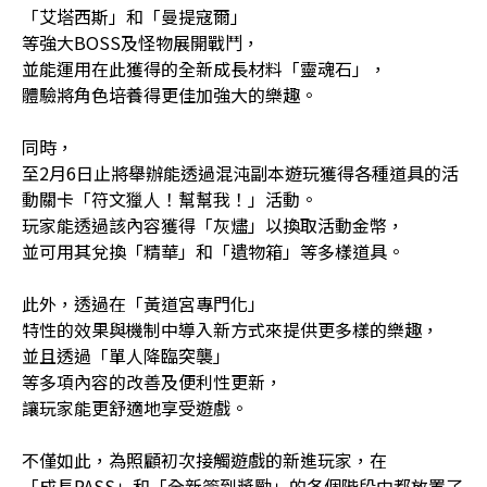
「艾塔西斯」和「曼提寇爾」
等強大BOSS及怪物展開戰鬥，
並能運用在此獲得的全新成長材料「靈魂石」，
體驗將角色培養得更佳加強大的樂趣。
同時，
至2月6日止將舉辦能透過混沌副本遊玩獲得各種道具的活
動關卡「符文獵人！幫幫我！」活動。
玩家能透過該內容獲得「灰燼」以換取活動金幣，
並可用其兌換「精華」和「遺物箱」等多樣道具。
此外，透過在「黃道宮專門化」
特性的效果與機制中導入新方式來提供更多樣的樂趣，
並且透過「單人降臨突襲」
等多項內容的改善及便利性更新，
讓玩家能更舒適地享受遊戲。
不僅如此，為照顧初次接觸遊戲的新進玩家，在
「成長PASS」和「全新簽到獎勵」的各個階段中都放置了