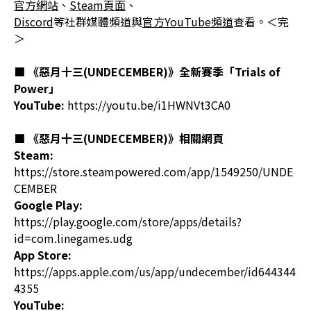
官方網站
、
Steam頁面
、
Discord
等社群媒體頻道與
官方YouTube頻道
查看。＜完
＞
■
《惡月十三(UNDECEMBER)》
全新賽季「
Trials of
Power
」
YouTube:
https://youtu.be/i1HWNVt3CA0
■
《惡月十三(UNDECEMBER)》
相關網頁
Steam:
https://store.steampowered.com/app/1549250/UNDE
CEMBER
Google Play:
https://play.google.com/store/apps/details?
id=com.linegames.udg
App Store:
https://apps.apple.com/us/app/undecember/id644344
4355
YouTube: