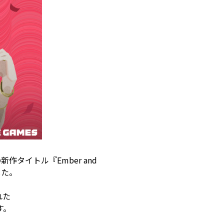
の新作タイトル『Ember and
した。
れた
す。
。