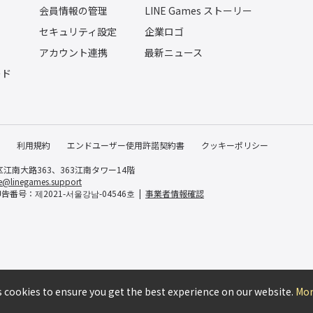
会員情報の管理
LINE Games ストーリー
セキュリティ設定
企業ロゴ
ー
アカウント連携
最新ニュース
ード
利用規約
エンドユーザー使用許諾契約書
クッキーポリシー
区江南大路363、363江南タワー14階
e@linegames.support
番号：제2021-서울강남-04546호
事業者情報確認
 cookies to ensure you get the best experience on our website.
Mor