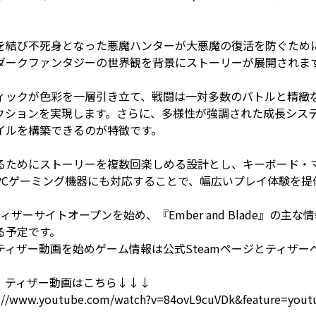
を結び不死身となった悪魔ハンターが大悪魔の復活を防ぐため
ダークファンタジーの世界観を背景にストーリーが展開されま
ィックが色彩を一層引き立て、戦闘は一対多数のバトルと精緻
クションを実現します。さらに、多様性が強調された成長シス
イルを構築できるのが特徴です。
るためにストーリーを複数回楽しめる設計とし、キーボード・
PCゲーミング機器にも対応することで、幅広いプレイ体験を提
のティザーサイトオープンを始め、『Ember and Blade』の主な
る予定です。
ティザー動画を始めゲーム情報は公式Steamページとティザー
lade』ティザー動画はこちら↓↓↓
s://www.youtube.com/watch?v=84ovL9cuVDk&feature=yout