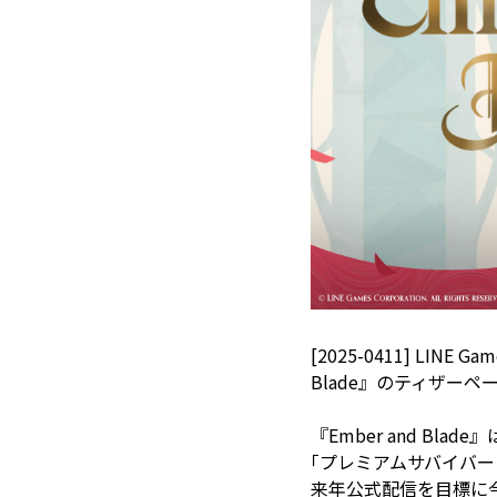
[2025-0411] LI
Blade』のティザー
『Ember and B
｢プレミアムサバイバー
来年公式配信を目標に今