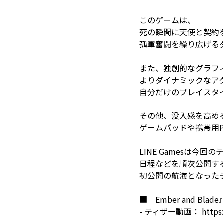
このゲームは、
死の瞬間に天使と契約
孤軍奮闘を繰り広げる
また、独創的なグラフ
よりダイナミックなア
自分だけのプレイスタ
その他、没入感を高め
ゲームパッドや携帯用
LINE Gamesは今回
日程などを順次公開す
初公開の航海となった
■『Ember and B
- ティザー動画：
http