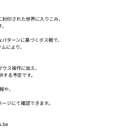
に封印された世界に入りこみ、
す。
なパターンに基づくボス戦で、
テムにより、
マウス操作に加え、
供する予定です。
情報や、
ページにて確認できます。
u.be