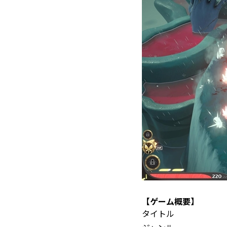
【ゲ
ー
ム
概
要】
タイトル