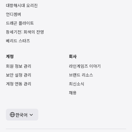
대항해시대 오리진
언디셈버
드래곤 플라이트
창세기전: 회색의 잔영
베리드 스타즈
계정
회사
회원 정보 관리
라인게임즈 이야기
보안 설정 관리
브랜드 리소스
계정 연동 관리
최신소식
채용
한국어