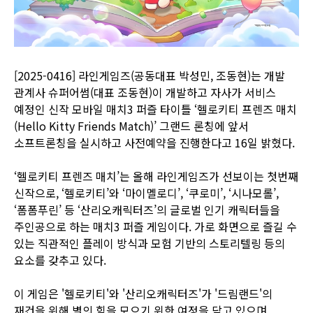
[2025-0416] 라인게임즈(공동대표 박성민, 조동현)는 개발
관계사 슈퍼어썸(대표 조동현)이 개발하고 자사가 서비스
예정인 신작 모바일 매치3 퍼즐 타이틀 ‘헬로키티 프렌즈 매치
(Hello Kitty Friends Match)’ 그랜드 론칭에 앞서
소프트론칭을 실시하고 사전예약을 진행한다고 16일 밝혔다.
‘헬로키티 프렌즈 매치’는 올해 라인게임즈가 선보이는 첫번째
신작으로, ‘헬로키티’와 ‘마이멜로디’, ‘쿠로미’, ‘시나모롤’,
‘폼폼푸린’ 등 ‘산리오캐릭터즈’의 글로벌 인기 캐릭터들을
주인공으로 하는 매치3 퍼즐 게임이다. 가로 화면으로 즐길 수
있는 직관적인 플레이 방식과 모험 기반의 스토리텔링 등의
요소를 갖추고 있다.
이 게임은 '헬로키티'와 '산리오캐릭터즈'가 '드림랜드'의
재건을 위해 별의 힘을 모으기 위한 여정을 담고 있으며,