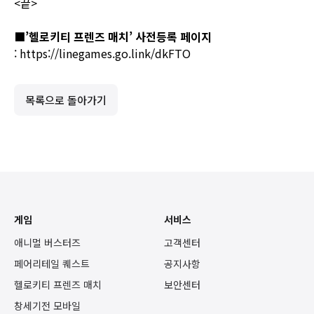
<끝>
■
’
헬로키티 프렌즈 매치’ 사전등록 페이지
:
https://linegames.go.link/dkFTO
목록으로 돌아가기
게임
서비스
애니멀 버스터즈
고객센터
페어리테일 퀘스트
공지사항
헬로키티 프렌즈 매치
보안센터
창세기전 모바일