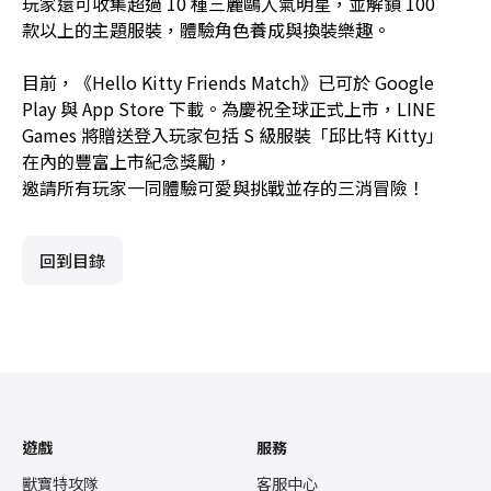
玩家還可收集超過 10 種三麗鷗人氣明星，並解鎖 100
款以上的主題服裝，體驗角色養成與換裝樂趣。
目前，《Hello Kitty Friends Match》已可於 Google
Play 與 App Store 下載。為慶祝全球正式上市，LINE
Games 將贈送登入玩家包括 S 級服裝「邱比特 Kitty」
在內的豐富上市紀念獎勵，
邀請所有玩家一同體驗可愛與挑戰並存的三消冒險！
回到目錄
遊戲
服務
獸寶特攻隊
客服中心