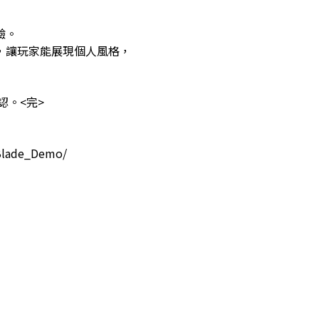
驗。
，讓玩家能展現個人風格，
認。<完>
Blade_Demo/