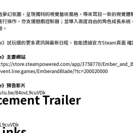
造夢幻氛圍，呈現獨特的視覺藝術風格，帶來耳目一新的視覺體
進行操作，亦支援遊戲控制器；並導入高度自由的角色成長系統
驗。
 Blade》試玩版的更多資訊與最新日程，皆能透過
官方Steam頁面
確
de》
主要網站
ttps://store.steampowered.com/app/3758770/Ember_and_
/event.line.games/EmberandBlade/?tc=200020000
de》
預告影片
outu.be/84ovL9cuVDk
ement Trailer
vL9cuVDk
Links