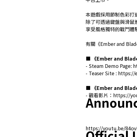
本遊戲採用節制色彩打
除了可透過鍵盤與滑鼠
享受風格獨特的戰鬥體
有關《Ember and
■
《Ember and Bla
- Steam Demo Page:
h
- Teaser Site :
https:/
■
《Ember and Bla
- 觀看影片：
https://y
Announc
https://youtu.be/84o
Official 