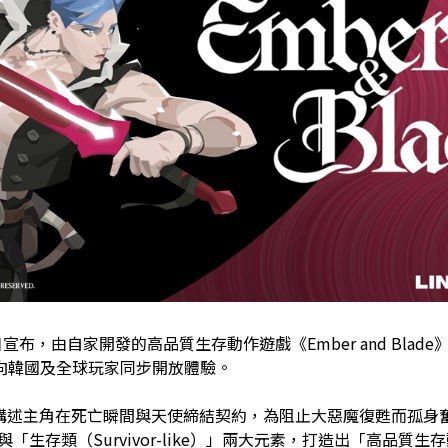
）日宣布，由自家開發的高品質生存動作遊戲《Ember and Blade》
向韓國及全球玩家同步開放體驗。
Blade》講述主角在死亡瞬間與天使締結契約，為阻止大惡魔復甦而
」與「生存類（Survivor-like）」兩大元素，打造出「高品質生存動作」