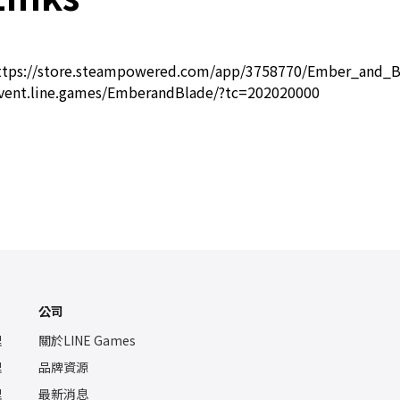
ttps://store.steampowered.com/app/3758770/Ember_and_
event.line.games/EmberandBlade/?tc=202020000
公司
理
關於LINE Games
理
品牌資源
理
最新消息