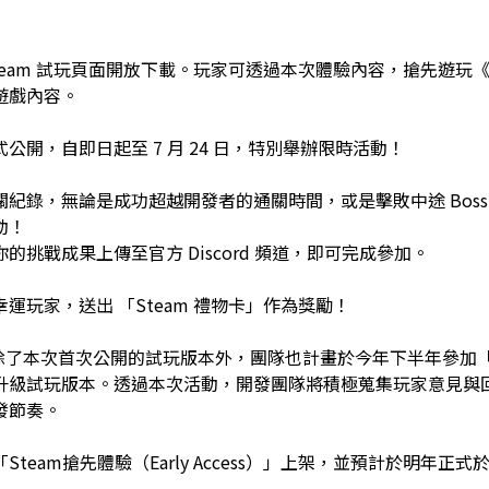
eam 試玩頁面開放下載。玩家可透過本次體驗內容，搶先遊玩《Embe
遊戲內容。
公開，自即日起至 7 月 24 日，特別舉辦限時活動！
紀錄，無論是成功超越開發者的通關時間，或是擊敗中途 Boss
動！
的挑戰成果上傳至官方 Discord 頻道，即可完成參加。
運玩家，送出 「Steam 禮物卡」作為獎勵！
示，除了本次首次公開的試玩版本外，團隊也計畫於今年下半年參加「Stea
升級試玩版本。透過本次活動，開發團隊將積極蒐集玩家意見與
發節奏。
eam搶先體驗（Early Access）」上架，並預計於明年正式於「S