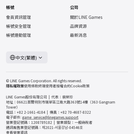
帳號
公司
會員資訊管理
關於LINE Games
帳號安全管理
品牌資源
帳號連動管理
最新消息
中文(繁體)
© LINE Games Corporation. All rights reserved.
隱私權政策
使用條款
終端使用者授權合約
Cookie政策
LINE Games股份有限公司
代表：裴榮珍
地址：06621首爾特別市瑞草區江南大路363號14樓（363 Gangnam
Tower）
電話：+82 2-1661-4184
傳真：+82 70-4687-8322
電子郵件:
game_service@linegames.support
營業登記號碼：1208789182
營業類型：一般納稅者
通訊販售業登記號碼：제2021-서울강남-04546호
查看營業資訊