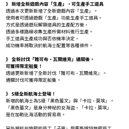
》 新增全新遊戲內容「生
產
」，可生
產
手工道具
透過本次更新新增了全新遊戲內容「生產」。
使用者可透過遊戲「生產」功能生產手工道具。
方式是透過遊玩解鎖道具的生產配方後，
透過多樣路線收集生產所需材料進行生產。
手工道具生產成功與否依機率決定，
成功機率將取決於航海士配置等各種條件。
》 全新討伐「雅可布
·
瓦爾維克」通關後，
可獲得限定船隻！
透過更新新增了全新討伐「雅可布·瓦爾維克」。
通關討伐可獲得限定船隻。
》
S
級全新航海士登場！
新增的航海士為S級「黑色蕾文」與「卡拉·莫埃」。
「黑色蕾文」是身分神祕的女海盜，「卡拉·莫埃」
是在加勒比海活動的貿易商。
另外將杭州旅館的員工「子寧」與馬斯喀特旅館員工