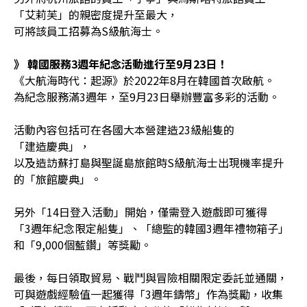
「艾莉芙」的親密度提升至最大，
可將該員工招募為S級航海士。
》 韓國服務
3
週年紀念活動進行至
9
月
23
日！
《大航海時代：起源》於2022年8月在韓國首次啟航。
為紀念服務滿3週年，至9月23日舉辦豐富多彩的活動。
活動內容包括可在各國大本營建造23級船隻的
「建造慶典」，
以及造訪蘇打島與聖誕島旅館時S級航海士出現機率提升
的「旅館慶典」。
另外「14日登入活動」開始，僅需登入遊戲即可獲得
「3週年紀念限定船隻」、「總監的韓國3週年禮物箱子」
和「9,000個藍鑽」等獎勵。
最後，每日領取貿易、戰鬥與冒險相關限定委託並通關，
可與遊戲經驗值一起獲得「3週年鑄幣」作為獎勵，收集