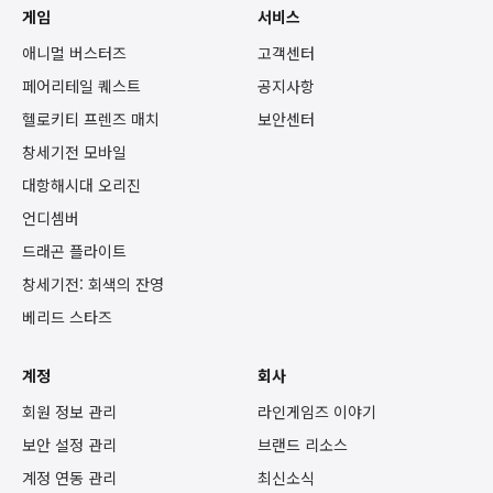
게임
서비스
애니멀 버스터즈
고객센터
페어리테일 퀘스트
공지사항
헬로키티 프렌즈 매치
보안센터
창세기전 모바일
대항해시대 오리진
언디셈버
드래곤 플라이트
창세기전: 회색의 잔영
베리드 스타즈
계정
회사
회원 정보 관리
라인게임즈 이야기
보안 설정 관리
브랜드 리소스
계정 연동 관리
최신소식