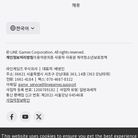
채용
한국어
© LINE Games Corporation. All rights reserved.
개인정보처리방침
이용약관
최종 사용자 사용권 계약
청소년보호정책
라인게임즈 주식회사
대표자: 배영진
주소: 06621 서울특별시 서초구 강남대로 363, 14층 (363 강남타워)
전화: 1661-4184
팩스: 070-4687-8322
이메일:
game_service@linegames.support
사업자 등록 번호: 1208789182
사업자 유형: 일반과세자
통신 판매업 신고 번호: 제2021-서울강남-04546호
사업자정보확인
This website uses cookies to ensure you get the best experience