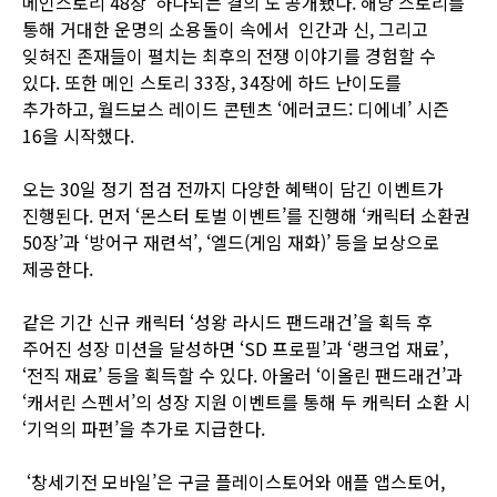
메인스토리 48장 ‘하나되는 결의’도 공개됐다. 해당 스토리를
통해 거대한 운명의 소용돌이 속에서 인간과 신, 그리고
잊혀진 존재들이 펼치는 최후의 전쟁 이야기를 경험할 수
있다. 또한 메인 스토리 33장, 34장에 하드 난이도를
추가하고, 월드보스 레이드 콘텐츠 ‘에러코드: 디에네’ 시즌
16을 시작했다.
오는 30일 정기 점검 전까지 다양한 혜택이 담긴 이벤트가
진행된다. 먼저 ‘몬스터 토벌 이벤트’를 진행해 ‘캐릭터 소환권
50장’과 ‘방어구 재련석’, ‘엘드(게임 재화)’ 등을 보상으로
제공한다.
같은 기간 신규 캐릭터 ‘성왕 라시드 팬드래건’을 획득 후
주어진 성장 미션을 달성하면 ‘SD 프로필’과 ‘랭크업 재료’,
‘전직 재료’ 등을 획득할 수 있다. 아울러 ‘이올린 팬드래건’과
‘캐서린 스펜서’의 성장 지원 이벤트를 통해 두 캐릭터 소환 시
‘기억의 파편’을 추가로 지급한다.
‘창세기전 모바일’은 구글 플레이스토어와 애플 앱스토어,