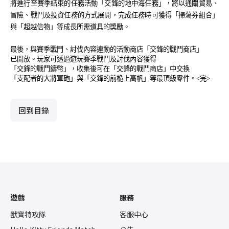
將進行至賽季結束的任務活動「交鋒的地中海任務」，將以通關貿易、
冒險、戰鬥及投資任務的方式展開，完成任務時可獲得「掃蕩券組合」
與「超越信物」等成長所需道具的獎勵。
最後，與賽季戰鬥、討伐內容連動的活動商店「交鋒的戰鬥商店」
已開放。玩家可透過遊玩賽季戰鬥及討伐內容獲得
「交鋒的戰鬥鑄幣」，收集後可在「交鋒的戰鬥商店」中交換
「支配者的大將軍砲」與「交鋒的前桅上高帆」等最頂級零件。<完>
回到目錄
遊戲
服務
獸寶特攻隊
客服中心