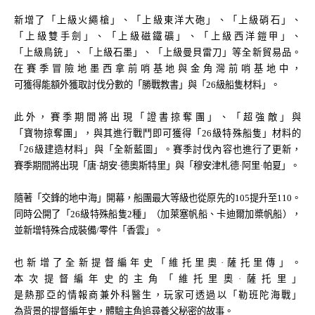
新增了「上級火繩槍」、「上級東洋大砲」、「上級硝石」、
「上級雙手劍」、「上級磁鐵礦」、「上級西洋鎧甲」、
「上級鳥銃」、「上級石墨」、「上級曼貝雷刀」等全新貿易品。
在賽季冒險地墨西拿前哨基地與金角灣前哨基地中，
可獲得能額外獲取討伐分數的「勝戰教書」與「26級船隻材料」。
此外，賽季期間將出現「證書掠奪團」、「超強敵」與
「寶物掠奪團」，與其進行戰鬥即可獲得「26級特殊船隻」材料的
「26級建造材料」與「全新藍圖」。賽季討伐內容也進行了更新，
賽季期間將出現「唐·胡安·德奧斯特里」與「穆安津札德·阿里·帕夏」。
隨著「交鋒的地中海」開幕，船團最大等級也從原先的105提升至110。
同時公開了「26級特殊船隻2種」（加萊塞帆船、卡迪爾加槳帆船），
並新增特殊合成裝備/零件「香雲」。
也新增了全新提督編年史「維托里奧·薩托里傳」。
本次提督編年史的主角「維托里奧·薩托里」
是熱那亞的情報商兼外科醫生，玩家可透過以「勒班陀海戰」
為背景的提督編年史，體驗主角追尋養父秘密的故事。