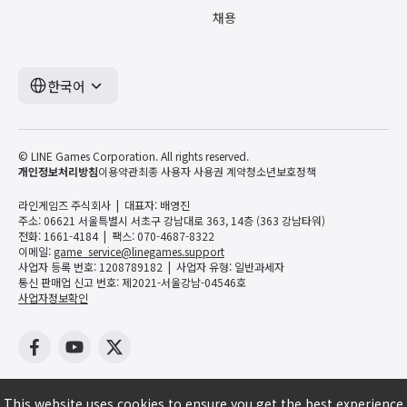
채용
한국어
© LINE Games Corporation. All rights reserved.
개인정보처리방침
이용약관
최종 사용자 사용권 계약
청소년보호정책
라인게임즈 주식회사
대표자: 배영진
주소: 06621 서울특별시 서초구 강남대로 363, 14층 (363 강남타워)
전화: 1661-4184
팩스: 070-4687-8322
이메일:
game_service@linegames.support
사업자 등록 번호: 1208789182
사업자 유형: 일반과세자
통신 판매업 신고 번호: 제2021-서울강남-04546호
사업자정보확인
This website uses cookies to ensure you get the best experience