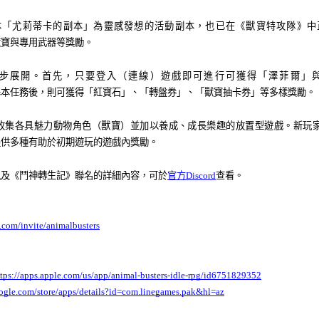
本「尤莉蒂卡的副本」
為
靈感發想的活動副本，也已在《獸寶特攻隊》中
獸寶與專用武器等
獎
勵。
步展開。首先，只要登入（連線）遊戲即可進行可獲得「澤菲爾」
基本任務後，則可獲得「紅寶石」、「轉盤券」、「獸寶抽卡券」等多樣
獎
勵。
收集各具魅力動物角色（獸寶）並加以養成、成長樂趣的放置型遊戲。新玩家可
提供多種有助於初期遊玩的遊戲內
獎
勵。
訊及《
鬥
神轉生記》聯名的詳細內容，可於
官方Discord
查看
。
d.com/invite/animalbusters
ttps://apps.apple.com/us/app/animal-busters-idle-rpg/id6751829352
oogle.com/store/apps/details?id=com.linegames.pak&hl=az