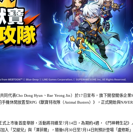
mes（共同代表Cho Dong Hyun、Bae Yeong Jin）於17日宣布，旗下開發關係企業Sup
的手機休閒放置型RPG《獸寶特攻隊（Animal Busters）》，正式開始與NAVER
正式上市後首度
舉
辦，活動將持續至7月14日，
為
期約4週，《
鬥
神轉生記》
將加入「艾緹兒」與「澤菲爾」，隨後6月30日至7月14日則預計登場「盧修斯