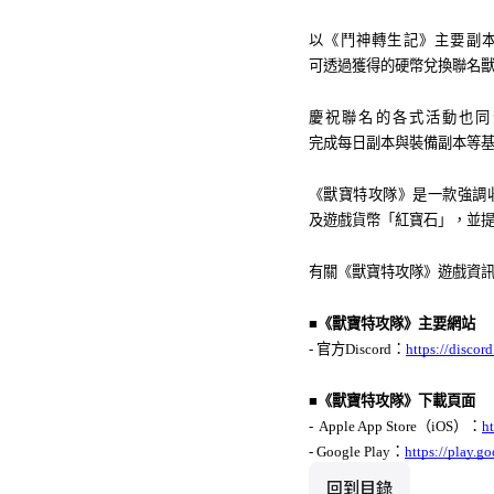
以《
鬥
神轉生記》主要副
可透過獲得的硬幣兌換聯名
慶祝聯名的各式活動也同
完成每日副本與裝備副本等
《獸寶特攻隊》是一款
強
調
及遊戲貨幣「紅寶石」，並
有關《獸寶特攻隊》遊戲資
■《獸寶特攻隊》主要網站
- 官方Discord
：
https://discor
■《獸寶特攻隊》下載頁面
-  Apple App Store（iOS）
：
h
- Google Play
：
https://play.g
回到目錄