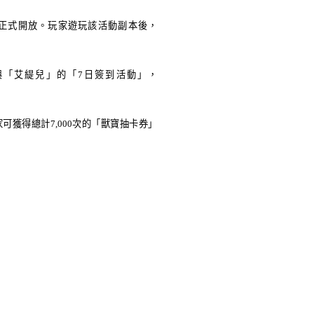
正式開放。玩家遊玩該活動副本後，
與「艾緹兒」的「7日簽到活動」
，
獲得總計7,000次的「獸寶抽卡券」