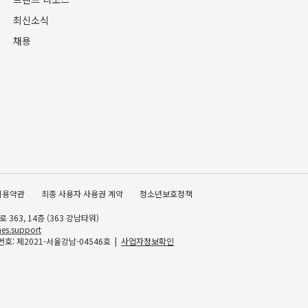
최신소식
채용
이용약관
최종 사용자 사용권 계약
청소년보호정책
363, 14층 (363 강남타워)
es.support
호: 제2021-서울강남-04546호
사업자정보확인