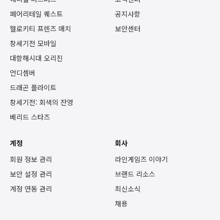
페어리테일 퀘스트
공지사항
헬로키티 프렌즈 매치
보안센터
창세기전 모바일
대항해시대 오리진
언디셈버
드래곤 플라이트
창세기전: 회색의 잔영
베리드 스타즈
계정
회사
회원 정보 관리
라인게임즈 이야기
보안 설정 관리
브랜드 리소스
계정 연동 관리
최신소식
채용