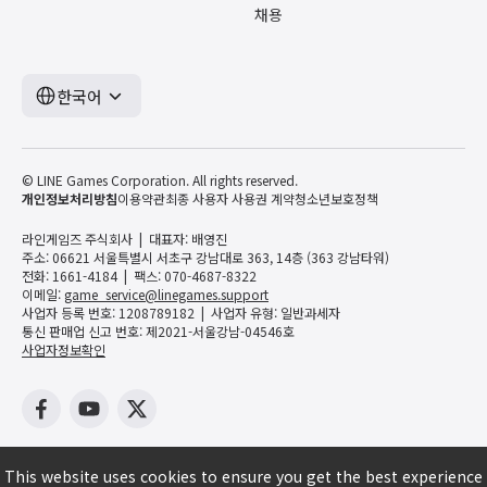
채용
한국어
© LINE Games Corporation. All rights reserved.
개인정보처리방침
이용약관
최종 사용자 사용권 계약
청소년보호정책
라인게임즈 주식회사
대표자: 배영진
주소: 06621 서울특별시 서초구 강남대로 363, 14층 (363 강남타워)
전화: 1661-4184
팩스: 070-4687-8322
이메일:
game_service@linegames.support
사업자 등록 번호: 1208789182
사업자 유형: 일반과세자
통신 판매업 신고 번호: 제2021-서울강남-04546호
사업자정보확인
This website uses cookies to ensure you get the best experience