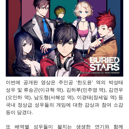
이번에 공개된 영상은 주인공 ‘한도윤’ 역의 박성태
성우 및 류승곤(이규혁 역), 김하루(민주영 역), 김연우
(오인하 역), 남도형(서혜성 역), 이경태(장세일 역) 등
국내 정상급 성우들의 게임에 대한 감상과 참여 소감
등이 담겼다.
또 배역별 성우들이 펼치는 생생한 연기와 함께