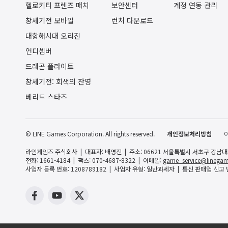
헬로키티 프렌즈 매치
보안센터
계정 연동 관리
창세기전 모바일
런처 다운로드
대항해시대 오리진
언디셈버
드래곤 플라이트
창세기전: 회색의 잔영
베리드 스타즈
© LINE Games Corporation. All rights reserved.
개인정보처리방침
라인게임즈 주식회사
대표자: 배영진
주소: 06621 서울특별시 서초구 강남대로 
전화: 1661-4184
팩스: 070-4687-8322
이메일:
game_service@linegam
사업자 등록 번호: 1208789182
사업자 유형: 일반과세자
통신 판매업 신고 번