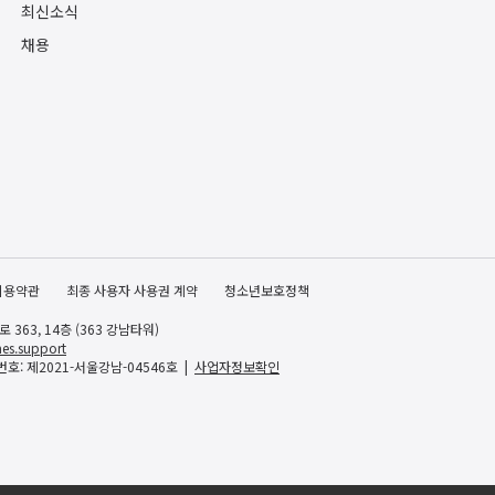
최신소식
채용
이용약관
최종 사용자 사용권 계약
청소년보호정책
363, 14층 (363 강남타워)
es.support
호: 제2021-서울강남-04546호
사업자정보확인