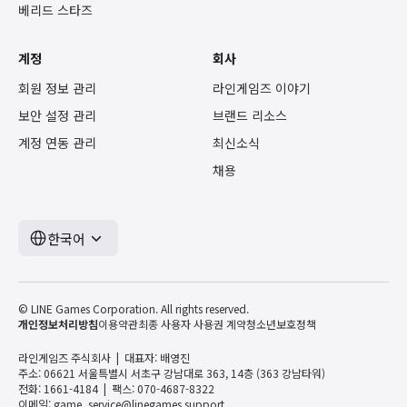
베리드 스타즈
계정
회사
회원 정보 관리
라인게임즈 이야기
보안 설정 관리
브랜드 리소스
계정 연동 관리
최신소식
채용
한국어
© LINE Games Corporation. All rights reserved.
개인정보처리방침
이용약관
최종 사용자 사용권 계약
청소년보호정책
라인게임즈 주식회사
대표자: 배영진
주소: 06621 서울특별시 서초구 강남대로 363, 14층 (363 강남타워)
전화: 1661-4184
팩스: 070-4687-8322
이메일:
game_service@linegames.support