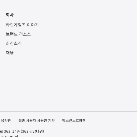
회사
라인게임즈 이야기
브랜드 리소스
최신소식
채용
이용약관
최종 사용자 사용권 계약
청소년보호정책
363, 14층 (363 강남타워)
es.support