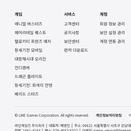
게임
서비스
계정
애니멀 버스터즈
고객센터
회원 정보 관리
페어리테일 퀘스트
공지사항
보안 설정 관리
헬로키티 프렌즈 매치
보안센터
계정 연동 관리
창세기전 모바일
런처 다운로드
대항해시대 오리진
언디셈버
드래곤 플라이트
창세기전: 회색의 잔영
베리드 스타즈
© LINE Games Corporation. All rights reserved.
개인정보처리방침
라인게임즈 주식회사
대표자: 배영진
주소: 06621 서울특별시 서초구 강남대로 
전화: 1661-4184
팩스: 070-4687-8322
이메일:
game_service@linegam