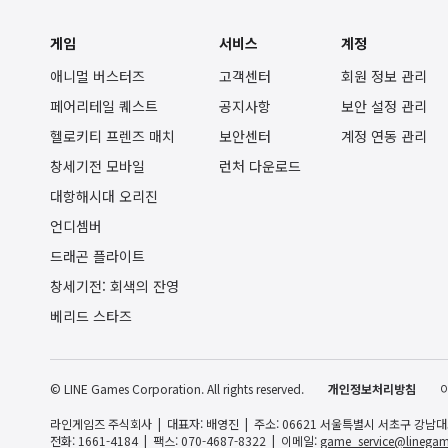
게임
서비스
계정
애니멀 버스터즈
고객센터
회원 정보 관리
페어리테일 퀘스트
공지사항
보안 설정 관리
헬로키티 프렌즈 매치
보안센터
계정 연동 관리
창세기전 모바일
런처 다운로드
대항해시대 오리진
언디셈버
드래곤 플라이트
창세기전: 회색의 잔영
베리드 스타즈
© LINE Games Corporation. All rights reserved.
개인정보처리방침
라인게임즈 주식회사
대표자: 배영진
주소: 06621 서울특별시 서초구 강남대로 
전화: 1661-4184
팩스: 070-4687-8322
이메일:
game_service@linegam