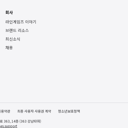
회사
라인게임즈 이야기
브랜드 리소스
최신소식
채용
이용약관
최종 사용자 사용권 계약
청소년보호정책
363, 14층 (363 강남타워)
es.support