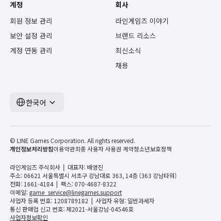
계정
회사
회원 정보 관리
라인게임즈 이야기
보안 설정 관리
브랜드 리소스
계정 연동 관리
최신소식
채용
한국어
© LINE Games Corporation. All rights reserved.
개인정보처리방침
이용약관
최종 사용자 사용권 계약
청소년보호정책
라인게임즈 주식회사
대표자: 배영진
주소: 06621 서울특별시 서초구 강남대로 363, 14층 (363 강남타워)
전화: 1661-4184
팩스: 070-4687-8322
이메일:
game_service@linegames.support
사업자 등록 번호: 1208789182
사업자 유형: 일반과세자
통신 판매업 신고 번호: 제2021-서울강남-04546호
사업자정보확인