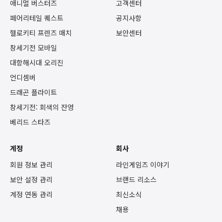
애니멀 버스터즈
고객센터
페어리테일 퀘스트
공지사항
헬로키티 프렌즈 매치
보안센터
창세기전 모바일
대항해시대 오리진
언디셈버
드래곤 플라이트
창세기전: 회색의 잔영
베리드 스타즈
계정
회사
회원 정보 관리
라인게임즈 이야기
보안 설정 관리
브랜드 리소스
계정 연동 관리
최신소식
채용