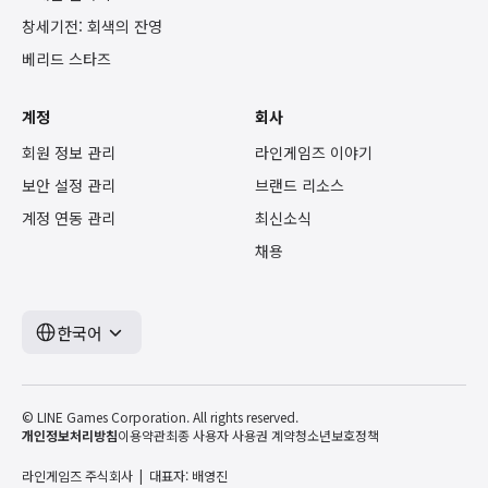
창세기전: 회색의 잔영
베리드 스타즈
계정
회사
회원 정보 관리
라인게임즈 이야기
보안 설정 관리
브랜드 리소스
계정 연동 관리
최신소식
채용
한국어
© LINE Games Corporation. All rights reserved.
개인정보처리방침
이용약관
최종 사용자 사용권 계약
청소년보호정책
라인게임즈 주식회사
대표자: 배영진