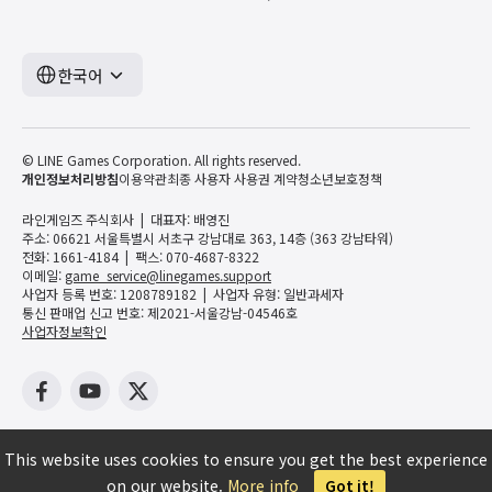
한국어
© LINE Games Corporation. All rights reserved.
개인정보처리방침
이용약관
최종 사용자 사용권 계약
청소년보호정책
라인게임즈 주식회사
대표자: 배영진
주소: 06621 서울특별시 서초구 강남대로 363, 14층 (363 강남타워)
전화: 1661-4184
팩스: 070-4687-8322
이메일:
game_service@linegames.support
사업자 등록 번호: 1208789182
사업자 유형: 일반과세자
통신 판매업 신고 번호: 제2021-서울강남-04546호
사업자정보확인
This website uses cookies to ensure you get the best experience
on our website.
More info
Got it!