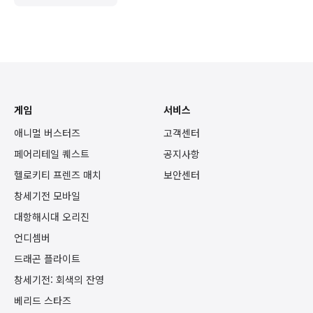
게임
서비스
애니멀 버스터즈
고객센터
페어리테일 퀘스트
공지사항
헬로키티 프렌즈 매치
보안센터
창세기전 모바일
대항해시대 오리진
언디셈버
드래곤 플라이트
창세기전: 회색의 잔영
베리드 스타즈