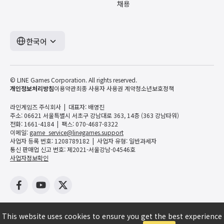
채용
한국어
© LINE Games Corporation. All rights reserved.
개인정보처리방침
이용약관
최종 사용자 사용권 계약
청소년보호정책
라인게임즈 주식회사
대표자: 배영진
주소: 06621 서울특별시 서초구 강남대로 363, 14층 (363 강남타워)
전화: 1661-4184
팩스: 070-4687-8322
이메일:
game_service@linegames.support
사업자 등록 번호: 1208789182
사업자 유형: 일반과세자
통신 판매업 신고 번호: 제2021-서울강남-04546호
사업자정보확인
This website uses cookies to ensure you get the best experience