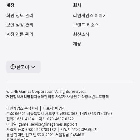
계정
회사
회원 정보 관리
라인게임즈 이야기
보안 설정 관리
브랜드 리소스
계정 연동 관리
최신소식
채용
한국어
© LINE Games Corporation. All rights reserved.
개인정보처리방침
이용약관
최종 사용자 사용권 계약
청소년보호정책
라인게임즈 주식회사
대표자: 배영진
주소: 06621 서울특별시 서초구 강남대로 363, 14층 (363 강남타워)
전화: 1661-4184
팩스: 070-4687-8322
이메일:
game_service@linegames.support
사업자 등록 번호: 1208789182
사업자 유형: 일반과세자
통신 판매업 신고 번호: 제2021-서울강남-04546호
사업자정보확인