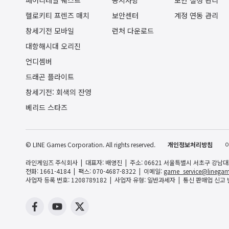
페어리테일 퀘스트
공지사항
보안 설정 관리
헬로키티 프렌즈 매치
보안센터
계정 연동 관리
창세기전 모바일
런처 다운로드
대항해시대 오리진
언디셈버
드래곤 플라이트
창세기전: 회색의 잔영
베리드 스타즈
© LINE Games Corporation. All rights reserved.
개인정보처리방침
라인게임즈 주식회사
대표자: 배영진
주소: 06621 서울특별시 서초구 강남대로 
전화: 1661-4184
팩스: 070-4687-8322
이메일:
game_service@linegam
사업자 등록 번호: 1208789182
사업자 유형: 일반과세자
통신 판매업 신고 번