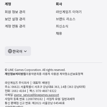
계정
회사
회원 정보 관리
라인게임즈 이야기
보안 설정 관리
브랜드 리소스
계정 연동 관리
최신소식
채용
한국어
© LINE Games Corporation. All rights reserved.
개인정보처리방침
이용약관
최종 사용자 사용권 계약
청소년보호정책
라인게임즈 주식회사
대표자: 배영진
주소: 06621 서울특별시 서초구 강남대로 363, 14층 (363 강남타워)
전화: 1661-4184
팩스: 070-4687-8322
이메일:
game_service@linegames.support
사업자 등록 번호: 1208789182
사업자 유형: 일반과세자
통신 판매업 신고 번호: 제2021-서울강남-04546호
사업자정보확인