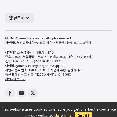
한국어
© LINE Games Corporation. All rights reserved.
개인정보처리방침
이용약관
최종 사용자 사용권 계약
청소년보호정책
라인게임즈 주식회사
대표자: 배영진
주소: 06621 서울특별시 서초구 강남대로 363, 14층 (363 강남타워)
전화: 1661-4184
팩스: 070-4687-8322
이메일:
game_service@linegames.support
사업자 등록 번호: 1208789182
사업자 유형: 일반과세자
통신 판매업 신고 번호: 제2021-서울강남-04546호
사업자정보확인
This website uses cookies to ensure you get the best experience
on our website.
More info
Got it!