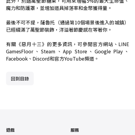
此外，別錯萬聖節糖果，可用來增幅5%的最大生命值、
魔力和防護罩，並增加道具掉落率和金幣獲得量。
最後不可不提，薩魯托（通過第10個場景後進入的城鎮）
已經綴滿了萬聖節裝飾，洋溢著節慶感在等著你。
有關《惡月十三》的更多資訊，可參閱
官方網站
、
LINE
GamesFloor
、
Steam
、
App Store
、
Google Play
、
Facebook
、
Discord
和
官方YouTube頻道
。
回到目錄
遊戲
服務