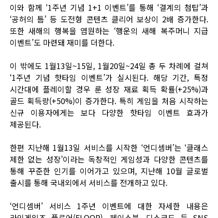
이와 함께 ‘1주년 기념 1+1 이벤트’를 통해 ‘결계의 첨탑’과
‘공허의 틈’ 등 도전형 콘텐츠 클리어 보상이 2배 증가한다.
또한 새해의 행복을 염원하는 ‘행운의 새해 복주머니 지급
이벤트’도 마련돼 재미를 더한다.
이 밖에도 1월13일~15일, 1월20일~24일 총 두 차례에 걸쳐
‘1주년 기념 핫타임 이벤트’가 실시된다. 해당 기간, 특정
시간대에 플레이할 경우 룬 성장 재료 획득 확률(+25%)과
골드 획득량(+50%)이 증가한다. 특히 게임을 처음 시작하는
신규 이용자에게는 보다 다양한 핫타임 이벤트 효과가
제공된다.
한편 지난해 1월13일 서비스를 시작한 ‘언디셈버’는 ‘클래스
제한 없는 성장’이라는 독창적인 게임성과 다양한 콘텐츠를
통해 꾸준한 인기를 이어가고 있으며, 지난해 10월 글로벌
출시를 통해 국내외에서 서비스를 전개하고 있다.
‘언디셈버’ 서비스 1주년 이벤트에 대한 자세한 내용은
라인게임즈 플로어(FLOOR)
,
페이스북
,
디스코드
등 SNS