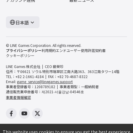
アカウント連携
最新ニュース
日本語
© LINE Games Corporation. All rights reserved.
プライバシーポリシー
利用規約
エンドユーザー使用許諾契約書
クッキーポリシー
LINE Games 株式会社
CEO 裴榮珍
住所：〒06621 ソウル特別市瑞草区江南大路363、363江南タワー14階
TEL：+82 2-1661-4184
FAX：+82 70-4687-8322
Email:
game_service@linegames.support
事業者登録番号：1208789182
事業者類型：一般納税者
通信販売業申告番号：제2021-서울강남-04546호
事業者情報確認
This website uses cookies to ensure you get the best experience