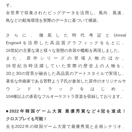
す。
全世界で収集されたビッグデータを活用し、風向、風速、
鳥などの航海環境を実際のデータに基づいて構築。
さらに、徹底した時代考証とUnreal
Engine4を活用した高品質グラフィックをもとに、
16世紀の主要な港と様々な形態の衣装や艦船を再現しました。
また、原作シリーズの登場人物のほか、
16世紀当時活躍していた実際の歴史上の人物を、
2Dと3Dの背景が融合した高品質のアートスタイルで実現し、
著名な作曲家である菅野よう子氏が参加した原作のオリジナルサ
ウンドトラックをはじめ、
104種以上の多彩なフルオーケストラ音楽を収録しております。
■2022年韓国ゲーム大賞 最優秀賞など4冠を達成！
クロスプレイも可能！
去る2022年の韓国ゲーム大賞で最優秀賞と企画シナリオ、