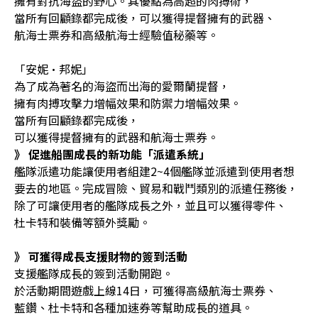
擁有對抗海盜的野心。其優點為高超的肉搏術，
當所有回顧錄都完成後，可以獲得提督擁有的武器、
航海士票券和高級航海士經驗值秘藥等。
「安妮·邦妮」
為了成為著名的海盜而出海的愛爾蘭提督，
擁有肉搏攻擊力增幅效果和防禦力增幅效果。
當所有回顧錄都完成後，
可以獲得提督擁有的武器和航海士票券。
》 促進船團成長的新功能「派遣系統」
艦隊派遣功能讓使用者組建2~4個艦隊並派遣到使用者想
要去的地區。完成冒險、貿易和戰鬥類別的派遣任務後，
除了可讓使用者的艦隊成長之外，並且可以獲得零件、
杜卡特和裝備等額外獎勵。
》 可獲得成長支援財物的簽到活動
支援艦隊成長的簽到活動開跑。
於活動期間遊戲上線14日，可獲得高級航海士票券、
藍鑽、杜卡特和各種加速券等幫助成長的道具。