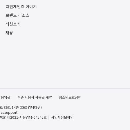
라인게임즈 이야기
브랜드 리소스
최신소식
채용
이용약관
최종 사용자 사용권 계약
청소년보호정책
363, 14층 (363 강남타워)
es.support
호: 제2021-서울강남-04546호
사업자정보확인