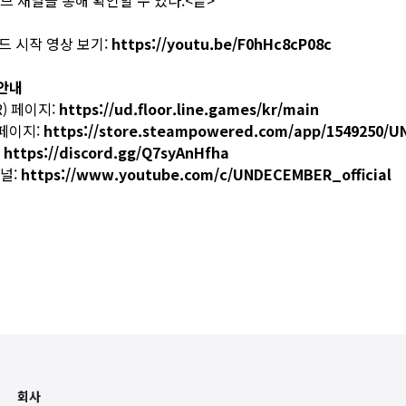
브 채널
을 통해 확인할 수 있다.<끝>
드 시작 영상 보기:
https://youtu.be/F0hHc8cP08c
안내
) 페이지:
https://ud.floor.line.games/kr/main
 페이지:
https://store.steampowered.com/app/1549250/
:
https://discord.gg/Q7syAnHfha
널:
https://www.youtube.com/c/UNDECEMBER_official
회사