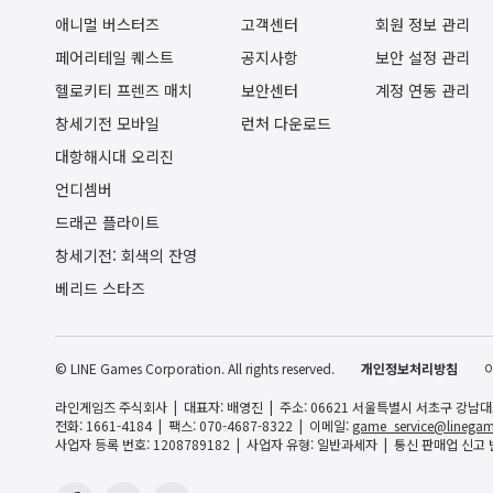
애니멀 버스터즈
고객센터
회원 정보 관리
페어리테일 퀘스트
공지사항
보안 설정 관리
헬로키티 프렌즈 매치
보안센터
계정 연동 관리
창세기전 모바일
런처 다운로드
대항해시대 오리진
언디셈버
드래곤 플라이트
창세기전: 회색의 잔영
베리드 스타즈
© LINE Games Corporation. All rights reserved.
개인정보처리방침
라인게임즈 주식회사
대표자: 배영진
주소: 06621 서울특별시 서초구 강남대로 
전화: 1661-4184
팩스: 070-4687-8322
이메일:
game_service@linegam
사업자 등록 번호: 1208789182
사업자 유형: 일반과세자
통신 판매업 신고 번