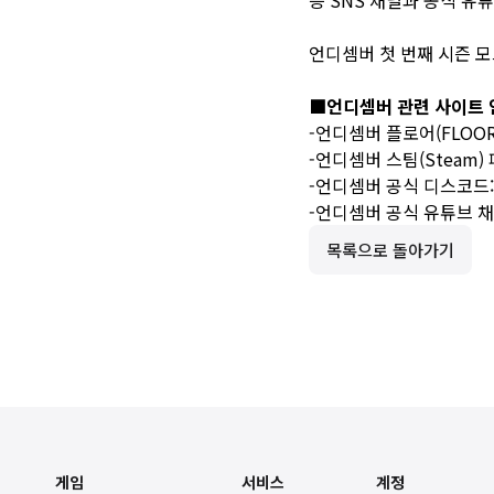
등 SNS 채널과
공식 유튜
언디셈버 첫 번째 시즌 모
■언디셈버 관련 사이트 
-언디셈버 플로어(FLOOR
-언디셈버 스팀(Steam)
-언디셈버 공식 디스코드
-언디셈버 공식 유튜브 채
목록으로 돌아가기
게임
서비스
계정