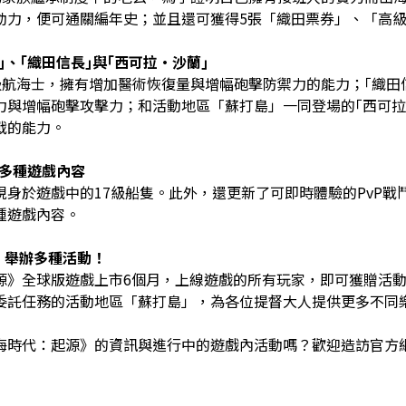
動力，便可通關編年史；並且還可獲得5張「織田票券」、「高
｣、｢織田信長｣
與
｢西可拉·沙蘭｣
級航海士，擁有增加醫術恢復量與增幅砲擊防禦力的能力；｢織田
力與增幅砲擊攻擊力；和活動地區「蘇打島」一同登場的｢西可拉
戰的能力。
多種遊戲內容
現身於遊戲中的17級船隻。此外，還更新了可即時體驗的PvP戰
種遊戲內容。
，舉辦多種活動！
源》全球版遊戲上市6個月，上線遊戲的所有玩家，即可獲贈活
委託任務的活動地區「蘇打島」，為各位提督大人提供更多不同
海時代：起源》的資訊與進行中的遊戲內活動嗎？歡迎造訪
官方