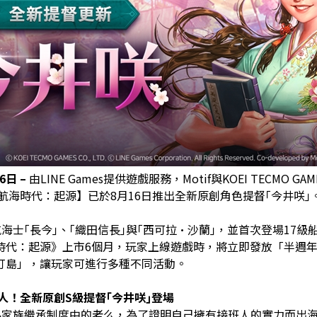
16日
–
由LINE Games提供遊戲服務，Motif與KOEI TECMO GAM
戲【大航海時代：起源】已於8月16日推出全新原創角色提督｢今井咲｣
海士｢長今｣、｢織田信長｣與｢西可拉·沙蘭｣，並首次登場17級
時代：起源》上市6個月，玩家上線遊戲時，將立即發放「半週
打島」，讓玩家可進行多種不同活動。
人！全新原創
S
級提督
｢今井咲｣
登場
為家族繼承制度中的老么，為了證明自己擁有接班人的實力而出海