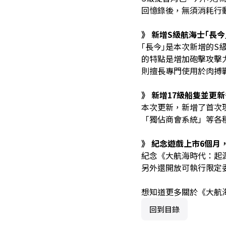
回憶錄後，無須消耗行
》
新增
S
級航海士
｢
長今
｢長今｣是本次新增的S
的特點是增加砲擊攻擊
則擅長專門使用於肉搏
》
新增
17
級船隻並更新
本次更新，新增了首次
「獨佔商會系統」等各
》
紀念遊戲上市
6
個月
紀念《大航海時代：起
另外還開放可執行限定
想知道更多關於《大航
回到目錄