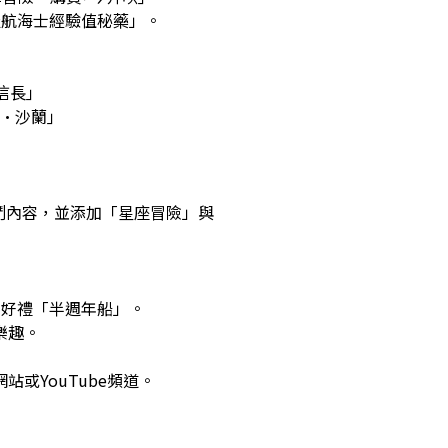
級航海士經驗值秘藥」。
信長｣
·沙蘭｣
鬥內容，並添加「星座冒險」與
動好禮「半週年船」。
樂趣。
網站
或
YouTube頻道
。