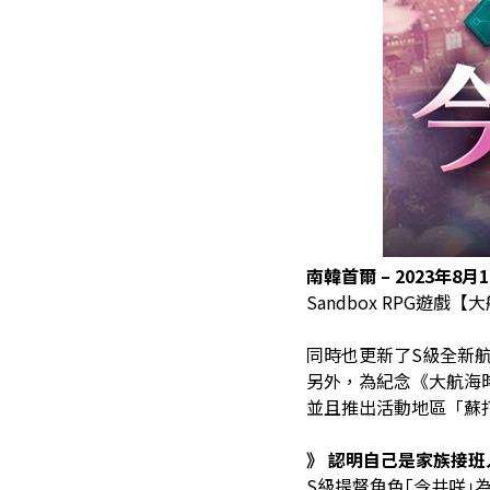
南韓首爾 – 2023年8月
Sandbox RPG遊
同時也更新了S級全新航
另外，為紀念《大航海
並且推出活動地區「蘇
》
認明自己是家族接班
S級提督角色｢今井咲｣