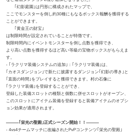
｢幻影庭園｣は円形に構成されたマップで、
ここでモンスターを倒し約30種にもなるボックス報酬を獲得する
ことができます。
｢黄金王の財宝｣
は制限時間が設定されていることが特徴です。
制限時間内にイベントモンスターを倒し点数を獲得でき、
より高い点数を獲得するほど高い等級の宝物ボックスがもらえま
す。
- ｢ラクリマ装備システムの追加｣：｢ラクリマ装備｣は、
｢カオスダンジョン｣で新たに披露するダンジョン｢幻影の導き｣と
｢直面の時間｣をプレイすると獲得できます。村の石像に
｢ラクリマ装備｣を登録することができ、
登録した装備スロットの種類と個数に併せスロットがオープン、
このスロットにアイテム装備を登録すると装備アイテムのオプシ
ョン効果が適用されます。
―――｢栄光の聖殿｣正式シーズン開始！！―――
- 4vs4チームマッチに改編されたPvPコンテンツ｢栄光の聖殿｣