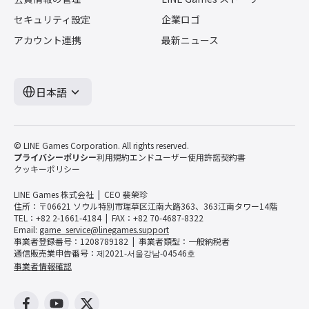
セキュリティ設定
企業ロゴ
アカウント連携
最新ニュース
日本語
© LINE Games Corporation. All rights reserved.
プライバシーポリシー
利用規約
エンドユーザー使用許諾契約書
クッキーポリシー
LINE Games 株式会社
CEO 裴榮珍
住所：〒06621 ソウル特別市瑞草区江南大路363、363江南タワー14階
TEL：+82 2-1661-4184
FAX：+82 70-4687-8322
Email:
game_service@linegames.support
事業者登録番号：1208789182
事業者類型：一般納税者
通信販売業申告番号：제2021-서울강남-04546호
事業者情報確認