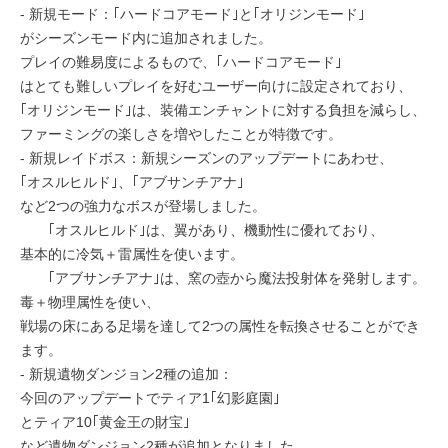
- 新規モード：｢ハードコアモード｣と｢オリジンモード｣
がシーズンモード内に追加されました。
プレイの難易度によるもので、｢ハードコアモード｣
はとても難しいプレイを好むユーザー向けに設定されており、
｢オリジンモード｣は、装備エンチャントに対する負担を減らし、
ファーミングの楽しさを増やしたことが特徴です。
- 新規レイドボス：新規シーズンのアップデートにあわせ、
｢オスルヒルド｣、｢アブサンチアナ｣
など2つの強力なボスが登場しました。
｢オスルヒルド｣は、翼があり、機動性に優れており、
基本的に冷気＋雷属性を使います。
｢アブサンチアナ｣は、窯の壺から魔法投射体を発射します。
毒＋物理属性を使い、
戦場の床にある足場を達して2つの属性を転換させることができ
ます。
- 新規遺物ダンジョン2種の追加：
今回のアップデートでティア1｢幻影庭園｣
とティア10｢黄金王の財宝｣
など遺物ダンジョン2種が追加となりました。