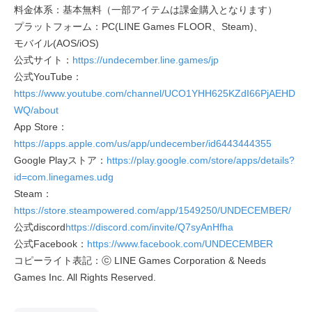
料金体系：基本無料（一部アイテムは課金購入となります）
プラットフォーム：PC(LINE Games FLOOR、Steam)、
モバイル(AOS/iOS)
公式サイト：
https://undecember.line.games/jp
公式YouTube：
https://www.youtube.com/channel/UCO1YHH625KZdI66PjAEHD
WQ/about
App Store：
https://apps.apple.com/us/app/undecember/id6443444355
Google Playストア：
https://play.google.com/store/apps/details?
id=com.linegames.udg
Steam：
https://store.steampowered.com/app/1549250/UNDECEMBER/
公式discord
https://discord.com/invite/Q7syAnHfha
公式Facebook：
https://www.facebook.com/UNDECEMBER
コピーライト表記：ⓒ LINE Games Corporation & Needs
Games Inc. All Rights Reserved.