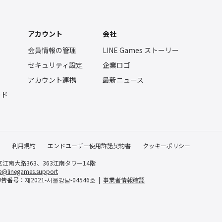
アカウント
会社
会員情報の管理
LINE Games ストーリー
セキュリティ設定
企業ロゴ
ー
アカウント連携
最新ニュース
ード
利用規約
エンドユーザー使用許諾契約書
クッキーポリシー
区江南大路363、363江南タワー14階
e@linegames.support
番号：제2021-서울강남-04546호
事業者情報確認