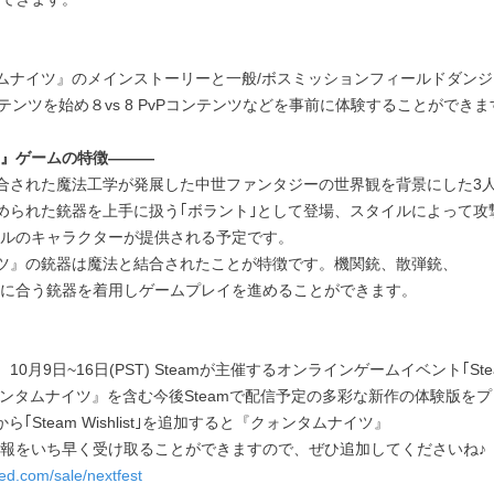
タムナイツ』のメインストーリーと一般/ボスミッションフィールドダン
テンツを始め８vs 8 PvPコンテンツなどを事前に体験することができま
』ゲームの特徴―――
結合された魔法工学が発展した中世ファンタジーの世界観を背景にした3人
込められた銃器を上手に扱う｢ボラント｣として登場、スタイルによって攻
ルのキャラクターが提供される予定です。
イツ』の銃器は魔法と結合されたことが特徴です。機関銃、散弾銃、
に合う銃器を着用しゲームプレイを進めることができます。
0月9日~16日(PST) Steamが主催するオンラインゲームイベント｢Steam
クォンタムナイツ』を含む今後Steamで配信予定の多彩な新作の体験版を
から｢Steam Wishlist｣を追加すると『クォンタムナイツ』
報をいち早く受け取ることができますので、ぜひ追加してくださいね♪
ed.com/sale/nextfest