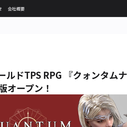
せ
会社概要
ルドTPS RPG 『クォンタム
験版オープン！