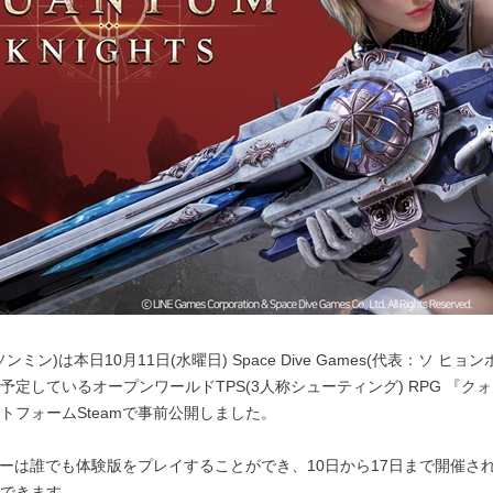
ソンミン)は本日10月11日(水曜日) Space Dive Games(代表：ソ ヒョン
定しているオープンワールドTPS(3人称シューティング) RPG 『ク
トフォームSteamで事前公開しました。
ーは誰でも体験版をプレイすることができ、10日から17日まで開催される｢Ste
できます。