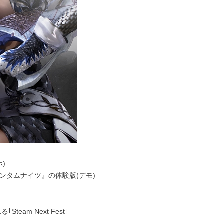
ホ)
ォンタムナイツ』の体験版(デモ)
am Next Fest｣