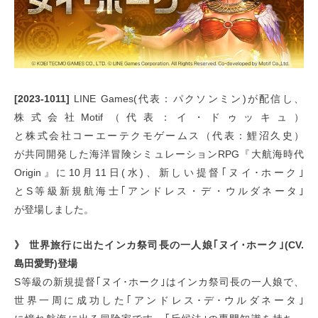
[2023-1011]
LINE Games(代表：パクソンミン)が配信し、
株式会社Motif（代表：イ・ドゥッキュ）
と株式会社コーエーテクモゲームス（代表：鯉沼久史）
が共同開発した海洋冒険シミュレーションRPG『大航海時代
Origin』に10月11日(水)、新しい提督｢ヌイ･ホーク｣
とS等級新規航海士｢アンドレス・デ・ウルダネータ｣
が登場しました。
》 世界旅行に出たインカ祭司長の一人娘｢ヌイ･ホーク｣(CV.
島田愛野)登場
S等級の新規提督｢ヌイ･ホーク｣はインカ祭司長の一人娘で、
世界一周に成功した｢アンドレス･デ･ウルダネータ｣