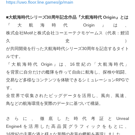
https://uwo.floor.line.games/jp/main
■大航海時代シリーズ30周年記念作品『大航海時代 Origin』とは
『大航海時代 Origin』は、
株式会社Motifと株式会社コーエーテクモゲームス（代表：鯉沼
久史）
が共同開発を行った大航海時代シリーズ30周年を記念するタイト
ルです。
『大航海時代 Origin』は、16世紀の「大航海時代」
を背景に自分だけの艦隊を作って自由に航海し、探検や戦闘、
交易など多様なコンテンツを体験できるシミュレーションRPGで
す。
全世界で収集されたビッグデータを活用し、風向、風速、
鳥などの航海環境を実際のデータに基づいて構築。
さらに、徹底した時代考証とUnreal
Engine4を活用した高品質グラフィックをもとに、
16世紀の主要な港と様々な形態の衣装や艦船を再現しました。