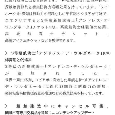
に憧れ航海に出る冒険家です。｢斥候法｣の専門知識を持ち、
探検物資節約と衝突防御力増幅効果を持っています。｢ヌイ･
ホーク｣回顧録は行動力の消耗なしに年代記のクリアが可能で、
全てクリアするとS等級新規航海士｢アンドレス･デ･
ウルダネータ｣チケット5枚、高級航海士経験値の秘薬、
高級航海士チケット、
高級アイテムチケットなどを獲得できます。
》 S等級航海士｢アンドレス・デ・ウルダネータ｣(CV.
綿貫竜之介)追加
S等級の新規航海士｢アンドレス･デ･ウルダネータ｣
が追加されました。
世界一周に成功しコピアポに寄港した業績を持つ｢アンドレス・
デ・ウルダネータ｣は白兵戦闘時に防御力の増加、
発見報告時財貨獲得量の増加などの職業効果を持っています。
》 船舶建造中にキャンセル可能、
圏域占有専用交易品を追加！…コンテンツアップデート