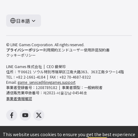
日本語
© LINE Games Corporation. All rights reserved.
プライバシーポリシー
利用規約
エンドユーザー使用許諾契約書
クッキーポリシー
LINE Games 株式会社
CEO 裴榮珍
住所：〒06621 ソウル特別市瑞草区江南大路363、363江南タワー14階
TEL：+82 2-1661-4184
FAX：+82 70-4687-8322
Email:
game_service@linegames.support
事業者登録番号：1208789182
事業者類型：一般納税者
通信販売業申告番号：제2021-서울강남-04546호
事業者情報確認
This website uses cookies to ensure you get the best experience