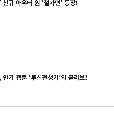
 신규 아우터 원 ‘철가면’ 등장!
 인기 웹툰 ‘투신전생기’와 콜라보!