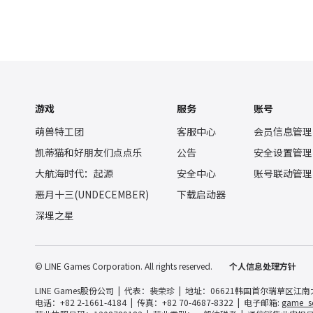
游戏
服务
账号
萌兽特工团
客服中心
会员信息管理
凯蒂猫和好朋友们点点乐
公告
安全设置管理
大航海时代：起源
安全中心
账号联动管理
恶月十三(UNDECEMBER)
下载启动器
深埋之星
© LINE Games Corporation. All rights reserved.
个人信息处理方针
LINE Games股份公司
代表：裴荣珍
地址：06621韩国首尔瑞草区江南大路3
电话：+82 2-1661-4184
传真：+82 70-4687-8322
电子邮箱:
game_se