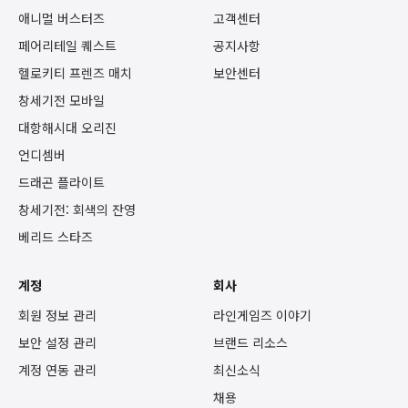
예정이다. 게임 정보 및 스팀 버전 등 보다 자세한 내용은 공식 사이트 및 스팀
애니멀 버스터즈
고객센터
페이지를 통해 확인할 수 있다.
페어리테일 퀘스트
공지사항
헬로키티 프렌즈 매치
보안센터
창세기전 모바일
대항해시대 오리진
언디셈버
드래곤 플라이트
창세기전: 회색의 잔영
베리드 스타즈
계정
회사
회원 정보 관리
라인게임즈 이야기
보안 설정 관리
브랜드 리소스
계정 연동 관리
최신소식
채용