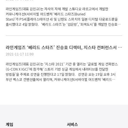
캐릭터간 갈등 요소를 대화와 SNS라는 ‘커뮤니케이션’ 키워드로 풀어내 긴장감
라인게임즈(대표 김민규)는 자사의 자체 개발 스튜디오 라르고에서 개발한
넘치는 플레이를 즐길 수 있으며, 다회차 플레이를 통해 이용자 선택에 따른 다양한
커뮤니케이션X서비이벌 어드벤처 ‘베리드 스타즈(Buried
엔딩을 경험할 수 있다. ‘베리드 스타즈’ 모바일 버전은 애플 앱스토어에서 구매할
Stars)’가 PS4(플레이스테이션 4) 및 닌텐도 스위치의 일본 디지털 다운로드판을
수 있다. 게임에 대한 자세한 정보는 공식 사이트에서 확인 가능하다. <끝>
출시했다고 4일 밝혔다. ‘베리드 스타즈’는 ‘검은방’, ‘회색도시’를 개발한 진승호
■’베리드 스타즈’ 관련 사이트 - 공식 사이트:
디렉터의 첫 콘솔작이다. 서바이벌 오디션 생방송 도중 무대가 붕괴하며 현장에
https://www.line.games/game/BS?system_lang=ko_KR - 공식 스팀 스토어:
고립된 캐릭터들의 다양한 배경과 사건의 진상을 대화와 SNS에서 찾은
https://store.steampowered.com/app/1025960/BURIED_STARS/?
단서들로 추리해가는 어드벤처 장르로, 주인공의 정신력과 캐릭터들과의 관계도에
curator_clanid=4777282 - 공식 사운드트랙 스토어:
따라 분기되는 멀티 엔딩을 제공하는 것이 특징이다. ‘베리드 스타즈’는
https://store.steampowered.com/app/1754810/BURIED_STARS_Soundtr
라인게임즈 ‘베리드 스타즈’ 진승호 디렉터, 지스타 컨퍼런스서 개발 노하우 발표! 11월 스팀 버전 정식 출시!
지난 2020년 7월 PS4 및 닌텐도 스위치 패키지의 국내 출시 후 한정판 및 일반판
ack/ - 애플 앱스토어: https://apps.apple.com/app/id1502517235
2021-11-17 11:00
전량 품절, 닌텐도 온라인 스토어 다운로드 랭킹 1위를 기록하는 등 흥행에
■’베리드 스타즈’ 오프닝 영상 - 영상 보기: https://youtu.be/KJl2Z7brP2o
성공했다. 지난 2021년 11월에는 스팀(Steam) 글로벌 출시로 한국 지역 최고 판매
라인게임즈(대표 김민규)는 ‘지스타 2021’ 기간 중 열리는 ‘글로벌 게임 컨퍼런스
신제품 1위, 전세계 최고 판매 제품 14위 등의 성과를 달성한 바 있다. 라인게임즈
(G-CON X IGC)’에 참가해 ‘스토리 기반 싱글 게임에서 내러티브를 전달한
관계자는 “‘베리드 스타즈’는 매력적인 캐릭터들을 중심으로 전개되는 탄탄한
방법들’을 주제로 강연을 진행한다고 17일 밝혔다. 강연은 오는 19일 오후 3시
시나리오와 반전의 묘미가 특징으로, 어드벤처 장르가 발달한 일본 게임 시장에서도
부산 벡스코 컨벤션홀에서 열리며, 커뮤니케이션X서바이벌 어드벤처 ‘베리드
많은 공감대를 얻을 수 있을 것이라 기대하고 있다"고 말했다 한편, ‘베리드
스타즈’의 진승호 디렉터가 연사로 참여해 ‘검은방’, ‘회색도시’ 시리즈, ‘베리드
스타즈’는 진승호 디렉터 특유의 탄탄한 서사와 몰입감 높은
스타즈’ 등 7편의 스토리 게임 제작 경험을 다양한 사례와 함께 공유할 예정이다.
스토리로 '2020 대한민국 게임대상' 기술창작상(기획/시나리오 부문) 및
‘베리드 스타즈’는 서바이벌 오디션 도중 발생한 의문의 붕괴 사고로 고립된
우수상 2관왕을 달성하는 한편 'MWU(Made with Unity) 코리아
캐릭터들의 다양한 갈등 요소들을 대화와 SNS 등 ‘커뮤니케이션’을 통해 풀어가는
어워즈 2021'에서는 PC 및 콘솔 기반 최고 작품상인 베스트 PC&콘솔상을
어드벤처 게임으로 '2020 대한민국 게임대상' 기술창작상(기획/시나리오 부문) 및
수상하며 작품성을 인정 받았다. ‘베리드 스타즈’의 게임 정보 및 타이틀 구매에
우수상을 비롯해 'MWU(Made with Unity) 코리아 어워즈 2021'의 PC 및 콘솔
대한 보다 자세한 내용은 공식 사이트를 통해 확인할 수 있다.
기반 최고 작품상인 베스트 PC&콘솔상을 수상한 바 있다. 한편, 라인게임즈는
‘베리드 스타즈’를 지난해 7월의 PS4, PS VITA 및 닌텐도 스위치 등 콘솔
게임
서비스
플랫폼으로 먼저 선보인 것에 이어 올 11월 내로 PC 버전을 스팀(Steam)에 출시할