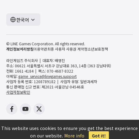
한국어
© LINE Games Corporation. All rights reserved.
개인정보처리방침
이용약관
최종 사용자 사용권 계약
청소년보호정책
라인게임즈 주식회사
대표자: 배영진
주소: 06621 서울특별시 서초구 강남대로 363, 14층 (363 강남타워)
전화: 1661-4184
팩스: 070-4687-8322
이메일:
game_service@linegames.support
사업자 등록 번호: 1208789182
사업자 유형: 일반과세자
통신 판매업 신고 번호: 제2021-서울강남-04546호
사업자정보확인
This website uses cookies to ensure you get the best experience
on our website.
More info
Got it!