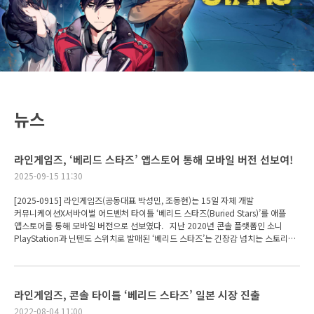
뉴스
라인게임즈, ‘베리드 스타즈’ 앱스토어 통해 모바일 버전 선보여!
2025-09-15 11:30
[2025-0915] 라인게임즈(공동대표 박성민, 조동현)는 15일 자체 개발
커뮤니케이션X서바이벌 어드벤처 타이틀 ‘베리드 스타즈(Buried Stars)’를 애플
앱스토어를 통해 모바일 버전으로 선보였다. 지난 2020년 콘솔 플랫폼인 소니
PlayStation과 닌텐도 스위치로 발매된 ‘베리드 스타즈’는 긴장감 넘치는 스토리
구조와 수준 높은 완성도에 힘입어, 국내뿐 아니라 해외에서도 작품성을 인정 받은
타이틀이다. 이를 통해 지난 ‘2020 대한민국 게임대상’에서 2관왕(우수상, 기획/
시나리오 기술창작상)을 수상했으며, 꾸준한 이용자 성원에 힘입어 스팀(Steam)
으로도 서비스 영역을 넓힌 바 있다. 이어 이번 모바일 출시를 통해 보다 많은
라인게임즈, 콘솔 타이틀 ‘베리드 스타즈’ 일본 시장 진출
이용자가 ‘베리드 스타즈’를 즐길 수 있게 됐다. 이 게임은 서바이벌 오디션 도중
2022-08-04 11:00
발생한 의문의 붕괴사고로 고립된 캐릭터들을 중심으로 스토리가 전개된다. 특히