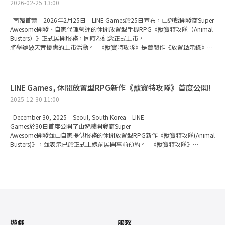
2026-02-25 13:00
為靈感發想的活動副本，也已在《獸寶特攻隊》中正式開放。
玩家遊玩該活動副本後，可透過獲得的硬幣兌換聯名獸寶與專用武器等獎勵。
南韓首爾 – 2026年2月25日 – LINE Games於25日宣布，由遊戲開發商Super
慶祝聯名的各式活動也同步展開。首先，只要登入（連線）
Awesome開發、自家代理營運的休閒放置型手機RPG《獸寶特攻隊（Animal
遊戲即可進行可獲得「澤菲爾」與「艾緹兒」的「7日簽到活動」，
Busters）》正式展開服務，同時為紀念正式上市，
完成每日副本與裝備副本等基本任務後，則可獲得「紅寶石」、「轉盤券」、
將舉辦破天荒優惠的上市活動。 《獸寶特攻隊》是曾製作《放置啟示錄》
「獸寶抽卡券」等多樣獎勵。 《獸寶特攻隊》
的遊戲開發商Super Awesome，集結資深開發團隊核心技術所打造的作品。
是一款強調收集各具魅力動物角色（獸寶）並加以養成、
自去年底展開事前預約以來便獲得高度關注，並於2月24日全面推出，
成長樂趣的放置型遊戲。新玩家可獲得總計7,000次的「獸寶抽卡券」
正式展開服務。 本遊戲為採用自動戰鬥機制的放置型手機RPG，
及遊戲貨幣「紅寶石」，並提供多種有助於初期遊玩的遊戲內獎勵。 有關
可於Google Play與Apple App Store下載。玩家透過遊玩不僅能收集、
《獸寶特攻隊》遊戲資訊及《鬥神轉生記》聯名的詳細內容，
LINE Games, 休閒放置型RPG新作《獸寶特攻隊》首度公開!
養成充滿個性的魅力動物角色，還能刷取並強化裝備，享受
可於官方Discord查看。 ■《獸寶特攻隊》主要網站 - 官方Discord：
2025-12-30 11:00
「只有強者才能生存」的遊戲核心樂趣。 ■
https://discord.com/invite/animalbusters ■《獸寶特攻隊》下載頁面 -
透過超過60種充滿個性的動物角色享受龐大遊戲內容！ 《獸寶特攻隊》中，
Apple App Store（iOS）：https://apps.apple.com/us/app/animal-
December 30, 2025 – Seoul, South Korea – LINE
隸屬於5大勢力（「毛茸茸帝國」、「飛翼聯盟」、「荒野之城」、
busters-idle-rpg/id6751829352 - Google Play：
Games於30日首度公開了由遊戲開發商Super
「草原科技」、「神獸會」）的動物角色將大量登場，總數超過60種。
https://play.google.com/store/apps/details?
Awesome開發並由自家提供服務的休閒放置型RPG新作《獸寶特攻隊(Animal
此外，提供包含可獲得角色專屬裝備的「裝備副本」等共5種副本內容，透過
id=com.linegames.pak&hl=az
Busters)》，並表示已於正式上線前展開事前預約。 《獸寶特攻隊》
「派遣內容」還能獲得可讓收集到的角色進一步成長的「能力值點數」。
是一款以自動戰鬥為核心的混合型休閒放置型RPG手遊。
除此之外，玩家還能在PvP內容「決鬥場」中享受玩家間的對決，並根據
其亮點在於玩家可收集、育成可愛又有魅力的動物角色，
「決鬥場」的排名獲得豐富多樣的獎勵。 ■ 離線也能成長的放置型RPG！
享受培養角色的樂趣。透過簡單的操作與放置型的結構，
每兩週更新帶來無盡樂趣！ 《獸寶特攻隊》
在輕鬆遊玩的同時還能體驗RPG獨有的成長要素。 LINE
採用以自動戰鬥為基礎的放置型設計，將玩家親自操作的負擔降至最低，
Games已於12月23日展開《獸寶特攻隊》的事前預約，玩家可透過Google
即使在離線狀態下，角色也能持續成長。
Play和Apple App Store參與，且遊戲預計於2026年1月26日正式上線。 ■
為了讓玩家持續享受收集角色與裝備的樂趣，並提供不斷遊玩的動力，LINE
以5大勢力、60種動物角色暢玩的戰略型收集與育成 《獸寶特攻隊》
Games預計將以每兩週為單位，新增全新傳說動物與更新優惠活動。 ■
中共有60多種動物角色登場，分別隸屬於名為「毛茸茸帝國」、
提供7,000次免費抽卡等機會，正式上市紀念破天荒活動開跑！ 紀念
遊戲
服務