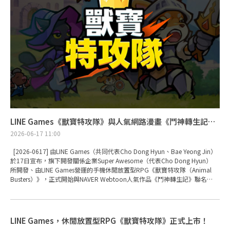
LINE Games《獸寶特攻隊》與人氣網路漫畫《鬥神轉生記》聯名！
2026-06-17 11:00
[2026-0617] 由LINE Games（共同代表Cho Dong Hyun、Bae Yeong Jin）
於17日宣布，旗下開發關係企業Super Awesome（代表Cho Dong Hyun）
所開發、由LINE Games營運的手機休閒放置型RPG《獸寶特攻隊（Animal
Busters）》，正式開始與NAVER Webtoon人氣作品《鬥神轉生記》聯名
（以下簡稱聯名）。 此次聯名為《獸寶特攻隊》正式上市後首度舉辦，
活動將持續至7月14日，為期約4週，《鬥神轉生記》
人氣角色將以遊戲內獸寶的形式登場。首先，6月30日前的2週期間將加入
「艾緹兒」與「澤菲爾」，隨後6月30日至7月14日則預計登場「盧修斯」與
LINE Games，休閒放置型RPG《獸寶特攻隊》正式上市！
「歐菲莉亞」。 以《鬥神轉生記》主要副本「尤莉蒂卡的副本」