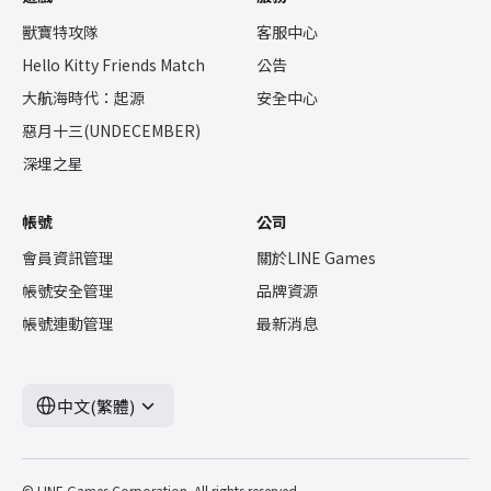
「飛翼聯盟」、「荒野之城」、「草原科技」及「神獸會」的5大勢力。
《獸寶特攻隊》正式上市的破天荒優惠活動也已同步展開。 首先，
各個角色皆擁有獨特的特徵與定位，玩家可自由搭配角色，
為了提供所有玩家共7,000次的免費抽卡機會，將發放「獸寶抽卡券」
獸寶特攻隊
客服中心
體驗策略性的戰鬥玩法。 ■ 透過戰場刷寶收集裝備，並提供多種成長內容
與遊戲貨幣「紅寶石」。 此外，透過可獲得以台灣象徵動物「黑熊」
《獸寶特攻隊》透過裝備強化與製作，以及角色專用裝備系統，
Hello Kitty Friends Match
公告
為原型設計的傳說級別角色「波霸黑熊」的遊戲內活動，
為玩家帶來更具深度的成長樂趣。 遊戲內包含了可獲得角色專用裝備的
將帶給玩家與眾不同的樂趣與特別的收藏價值。 ■ 《獸寶特攻隊》
大航海時代：起源
安全中心
「裝備副本」等5種副本，可在戰場中刷寶取得裝備並培養角色。 此外，
相關網站資訊 - 官方Discord: https://discord.com/invite/animalbusters ■
玩家還能從PvP內容「決鬥場」中獲得排名獎勵，並利用「派遣」
《獸寶特攻隊》PV - URL: https://youtube.com/shorts/3MVqZdxFuQM
惡月十三(UNDECEMBER)
遊戲內容取得豐富獎勵、提升額外能力值。 ■
就算離線也能成長的放置型RPG！ 《獸寶特攻隊》
深埋之星
採用以自動狩獵為核心的放置型玩法，將必須親自操作一切的負擔降至最低。
即使不在線上，角色也能持續成長，以更彈性的節奏遊玩。 另外，
遊戲預計每兩週推出全新傳說動物及活動，持續擴張收集動物與裝備的樂趣。
帳號
公司
■ 官方 Discord https://discord.gg/SDVQB3PG
會員資訊管理
關於LINE Games
帳號安全管理
品牌資源
帳號連動管理
最新消息
中文(繁體)
© LINE Games Corporation. All rights reserved.