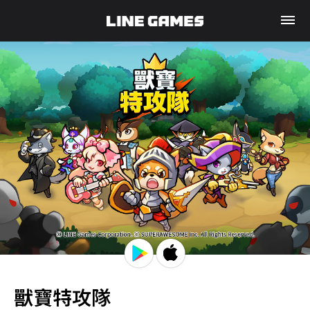
獸寶特攻隊